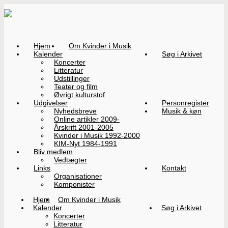
Hjem
Om Kvinder i Musik
Kalender
Søg i Arkivet
Koncerter
Litteratur
Udstillinger
Teater og film
Øvrigt kulturstof
Udgivelser
Personregister
Nyhedsbreve
Musik & køn
Online artikler 2009-
Årskrift 2001-2005
Kvinder i Musik 1992-2000
KIM-Nyt 1984-1991
Bliv medlem
Vedtægter
Links
Kontakt
Organisationer
Komponister
Hjem
Om Kvinder i Musik
Kalender
Søg i Arkivet
Koncerter
Litteratur