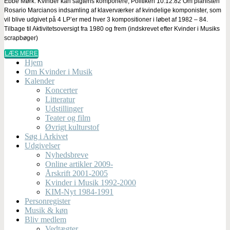
Ebbe Mørk: Kvinder kan sagtens komponere, Politiken 10.12.82 Om pianisten
Rosario Marcianos indsamling af klaverværker af kvindelige komponister, som
vil blive udgivet på 4 LP’er med hver 3 kompositioner i løbet af 1982 – 84.
Tilbage til Aktivitetsoversigt fra 1980 og frem (indskrevet efter Kvinder i Musiks
scrapbøger)
LÆS MERE
Hjem
Om Kvinder i Musik
Kalender
Koncerter
Litteratur
Udstillinger
Teater og film
Øvrigt kulturstof
Søg i Arkivet
Udgivelser
Nyhedsbreve
Online artikler 2009-
Årskrift 2001-2005
Kvinder i Musik 1992-2000
KIM-Nyt 1984-1991
Personregister
Musik & køn
Bliv medlem
Vedtægter