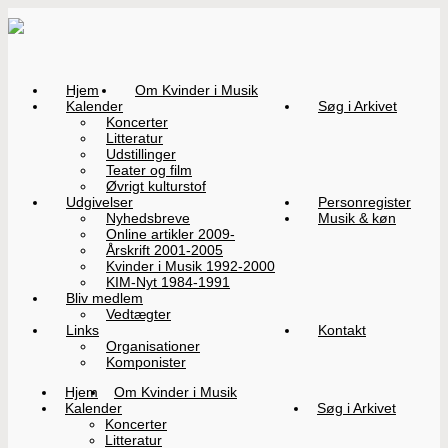
Hjem
Om Kvinder i Musik
Kalender
Søg i Arkivet
Koncerter
Litteratur
Udstillinger
Teater og film
Øvrigt kulturstof
Udgivelser
Personregister
Nyhedsbreve
Musik & køn
Online artikler 2009-
Årskrift 2001-2005
Kvinder i Musik 1992-2000
KIM-Nyt 1984-1991
Bliv medlem
Vedtægter
Links
Kontakt
Organisationer
Komponister
Hjem
Om Kvinder i Musik
Kalender
Søg i Arkivet
Koncerter
Litteratur