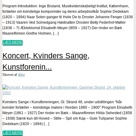
Program Introduktion: Inge Bruland, Musikvidenskabeligt Institut, København,
fortæller om kvindelige komponister og deres arbejdsvilkår Sophie Dedekam
(1820 – 1894) Naar Solen ganger til Hvile De to Drosler Johanne Fenger (1836
– 1913) Vaaren Ved Solnedgang Høstnatten Droslen Betty Federhof-Møller
(1836 – ?) Æbleblomst Elisabeth Meyer (!859 – 1927) Der rinder en Bæk
Maaneflimren Grethe Holmen, […]
LÆS MERE
Koncert, Kvinders Sange,
Kunstforenin...
Skrevet af
ditte
Kvinders Sange i Kunstforeningen, Gl. Strand 48, under udstillingen “Når
kvinder fortæller – kvindelige malere i Norden 1880 – 1900” Program Elisabeth
Meyer (1861 – 1927) Der rinder en Bæk – Maaneflimren Hilda Sehested (1858
– 1938) Sænk kun dit Hoved – Stille – Spil om Kap – Gule Tulipaner Sophie
Dedekam (1820 – 1894) […]
LÆS MERE