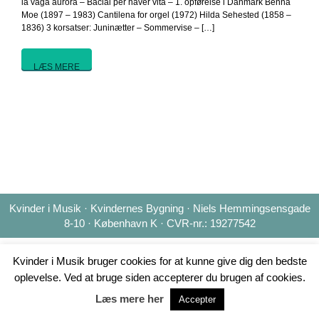
la vaga aurora – Baciai per haver vita – 1. opførelse i Danmark Benna
Moe (1897 – 1983) Cantilena for orgel (1972) Hilda Sehested (1858 –
1836) 3 korsatser: Juninætter – Sommervise – […]
LÆS MERE
Kvinder i Musik · Kvindernes Bygning · Niels Hemmingsensgade
8-10 · København K · CVR-nr.: 19277542
Kvinder i Musik bruger cookies for at kunne give dig den bedste
oplevelse. Ved at bruge siden accepterer du brugen af cookies.
Læs mere her
Accepter