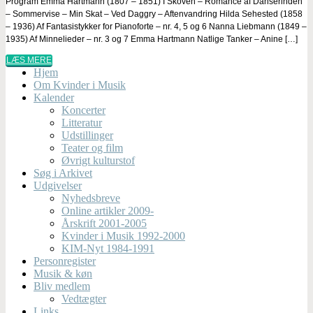
Program Emma Hartmann (1807 – 1851) I Skoven – Romance af Danserinden
– Sommervise – Min Skat – Ved Daggry – Aftenvandring Hilda Sehested (1858
– 1936) Af Fantasistykker for Pianoforte – nr. 4, 5 og 6 Nanna Liebmann (1849 –
1935) Af Minnelieder – nr. 3 og 7 Emma Hartmann Natlige Tanker – Anine […]
LÆS MERE
Hjem
Om Kvinder i Musik
Kalender
Koncerter
Litteratur
Udstillinger
Teater og film
Øvrigt kulturstof
Søg i Arkivet
Udgivelser
Nyhedsbreve
Online artikler 2009-
Årskrift 2001-2005
Kvinder i Musik 1992-2000
KIM-Nyt 1984-1991
Personregister
Musik & køn
Bliv medlem
Vedtægter
Links