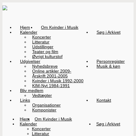
Hjem
Om Kvinder i Musik
Kalender
Søg i Arkivet
Koncerter
Litteratur
Udstillinger
Teater og film
Øvrigt kulturstof
Udgivelser
Personregister
Nyhedsbreve
Musik & køn
Online artikler 2009-
Årskrift 2001-2005
Kvinder i Musik 1992-2000
KIM-Nyt 1984-1991
Bliv medlem
Vedtægter
Links
Kontakt
Organisationer
Komponister
Hjem
Om Kvinder i Musik
Kalender
Søg i Arkivet
Koncerter
Litteratur