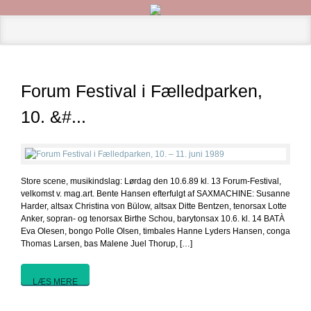
Forum Festival i Fælledparken,
10. &#...
Store scene, musikindslag: Lørdag den 10.6.89 kl. 13 Forum-Festival,
velkomst v. mag.art. Bente Hansen efterfulgt af SAXMACHINE: Susanne
Harder, altsax Christina von Bülow, altsax Ditte Bentzen, tenorsax Lotte
Anker, sopran- og tenorsax Birthe Schou, barytonsax 10.6. kl. 14 BATÀ
Eva Olesen, bongo Polle Olsen, timbales Hanne Lyders Hansen, conga
Thomas Larsen, bas Malene Juel Thorup, […]
LÆS MERE