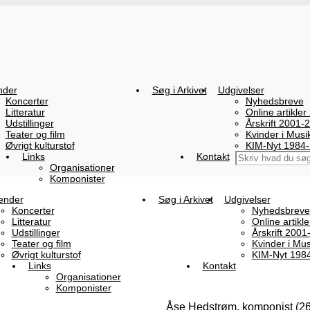
nder
Søg i Arkivet
Udgivelser
Koncerter
Nyhedsbreve
Litteratur
Online artikler
Udstillinger
Årskrift 2001-
Teater og film
Kvinder i Mus
Øvrigt kulturstof
KIM-Nyt 1984
Links
Kontakt
Organisationer
Komponister
ender
Søg i Arkivet
Udgivelser
Koncerter
Nyhedsbreve
Litteratur
Online artikl
Udstillinger
Årskrift 2001
Teater og film
Kvinder i Mu
Øvrigt kulturstof
KIM-Nyt 198
Links
Kontakt
Organisationer
Komponister
Åse Hedstrøm. komponist (2