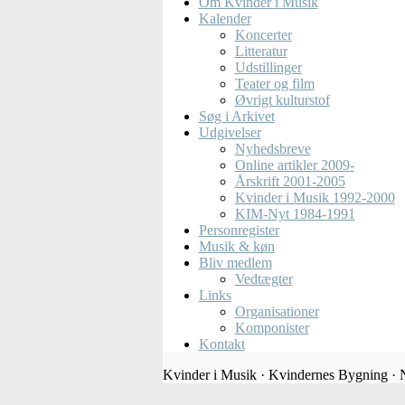
Om Kvinder i Musik
Kalender
Koncerter
Litteratur
Udstillinger
Teater og film
Øvrigt kulturstof
Søg i Arkivet
Udgivelser
Nyhedsbreve
Online artikler 2009-
Årskrift 2001-2005
Kvinder i Musik 1992-2000
KIM-Nyt 1984-1991
Personregister
Musik & køn
Bliv medlem
Vedtægter
Links
Organisationer
Komponister
Kontakt
Kvinder i Musik · Kvindernes Bygning ·