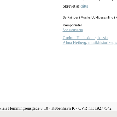
Skrevet af
ditte
Se Kvinder i Musiks Udklipssamling i K
Komponister
Åse Hedstrøm
Gudrun Hauksdottir, bassist
Alma Heiberg, musikhistoriker,
 Niels Hemmingsensgade 8-10 · København K · CVR-nr.: 19277542