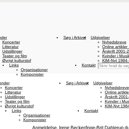
nder
Søg i Arkivet
Udgivelser
Koncerter
Nyhedsbreve
Litteratur
Online artikler
Udstillinger
Årskrift 2001-
Teater og film
Kvinder i Mus
Øvrigt kulturstof
KIM-Nyt 1984
Links
Kontakt
Organisationer
Komponister
ender
Søg i Arkivet
Udgivelser
Koncerter
Nyhedsbreve
Litteratur
Online artikl
Udstillinger
Årskrift 2001
Teater og film
Kvinder i Mu
Øvrigt kulturstof
KIM-Nyt 198
Links
Kontakt
Organisationer
Komponister
Anmeldelse, Irene Becker/Inge-Brit Dahlerup d