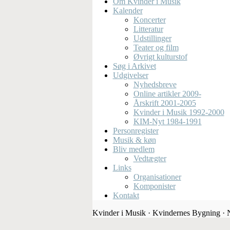
Om Kvinder i Musik
Kalender
Koncerter
Litteratur
Udstillinger
Teater og film
Øvrigt kulturstof
Søg i Arkivet
Udgivelser
Nyhedsbreve
Online artikler 2009-
Årskrift 2001-2005
Kvinder i Musik 1992-2000
KIM-Nyt 1984-1991
Personregister
Musik & køn
Bliv medlem
Vedtægter
Links
Organisationer
Komponister
Kontakt
Kvinder i Musik · Kvindernes Bygning ·