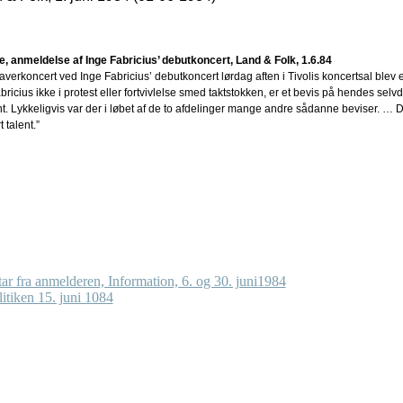
, anmeldelse af Inge Fabricius’ debutkoncert, Land & Folk, 1.6.84
laverkoncert ved Inge Fabricius’ debutkoncert lørdag aften i Tivolis koncertsal blev
icius ikke i protest eller fortvivlelse smed taktstokken, er et bevis på hendes selvdi
t. Lykkeligvis var der i løbet af de to afdelinger mange andre sådanne beviser. … De
 talent.”
 fra anmelderen, Information, 6. og 30. juni1984
itiken 15. juni 1084