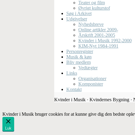
Teater og film
Øvrigt kulturstof
Søg i Arkivet
Udgivelser
Nyhedsbreve
Online artikler 2009-
Årskrift 2001-2005
Kvinder i Musik 1992-2000
KIM-Nyt 1984-1991
Personregister
Musik & køn
Bliv medlem
Vedtægter
Links
Organisationer
Komponister
Kontakt
Kvinder i Musik · Kvindernes Bygning ·
Kvinder i Musik bruger cookies for at kunne give dig den bedste ople
Luk