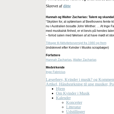
Skrevet af
ditte
Hannah og Walter Zacharias: Talent og skandale
“Skylden for, at opførelsen af Beethovens femte k
nu i Australien bosatte John Winther. … At Inge Fabr
med musikalsk finhed, er et bevis på hendes talen
– forlod salen med følelsen af at have mødt et stort
Tilbage til Aktivitetsoversigt fra 1980 og frem
(indskrevet efter Kvinder i Musiks scrapbøger)
Forfattere
Hannah Zacharias
,
Walter Zacharias
Medvirkende
Inge Fabricius
Læserbrev, Kvinder i musik? og Kommentar
Artikel, Håndsrækning til ung musiker, Pol
Hjem
Om Kvinder i Musik
Kalender
Koncerter
Litteratur
Udstillinger