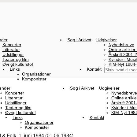
nder
Søg i Arkivet
Udgivelser
Koncerter
Nyhedsbreve
Litteratur
Online artikler
Udstillinger
Årskrift 2001-
Teater og film
Kvinder i Mus
Øvrigt kulturstof
KIM-Nyt 1984
Links
Kontakt
Organisationer
Komponister
ender
Søg i Arkivet
Udgivelser
Koncerter
Nyhedsbreve
Litteratur
Online artikl
Udstillinger
Årskrift 2001
Teater og film
Kvinder i Mu
Øvrigt kulturstof
KIM-Nyt 198
Links
Kontakt
Organisationer
Komponister
 & Folk, 1. juni 1984 (01-06-1984)