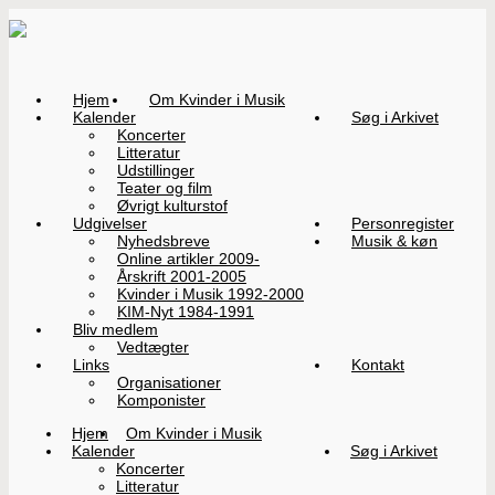
Hjem
Om Kvinder i Musik
Kalender
Søg i Arkivet
Koncerter
Litteratur
Udstillinger
Teater og film
Øvrigt kulturstof
Udgivelser
Personregister
Nyhedsbreve
Musik & køn
Online artikler 2009-
Årskrift 2001-2005
Kvinder i Musik 1992-2000
KIM-Nyt 1984-1991
Bliv medlem
Vedtægter
Links
Kontakt
Organisationer
Komponister
Hjem
Om Kvinder i Musik
Kalender
Søg i Arkivet
Koncerter
Litteratur