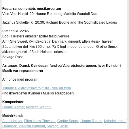
Festarrangementets musikprogram
Vise-Vers Hus kl. 20: Hanne Rømer og Marietta Wandall Duo
Jazzhus Slukefter kl. 20:30: Richard Boone and The Sophisticated Ladies
Plænen kl. 22:45
Bodil Heisters orkester spiller festouverture
Ain’t She Sweet, Kvindekoret af Danmark, dirigent: Ellen Hess-Thaysen
Sådan bliver det ikke i 90’erne, På X-togt i noder og unoder, Grethe Sønck
akkompagneret af Bodil Heisters orkester
Savage Rose
Arrangør: Dansk Kvindesamfund og Valgretsfestgruppen, hvor Kvinder i
Musik var repræsenteret
Annonce med program
Tilbage til Aktivitetsoversigt fra 1980 og frem
(indskrevet efter Kvinder i Musiks scrapbøger)
Komponister
Hanne Rømer
,
Marietta Wandall
Medvirkende
Bodil Heister
,
Ellen Hess-Thaysen
,
Grethe Sønck
,
Hanne Rømer
,
Kvindekoret af
Danmark
,
Marietta Wandall
,
Savage Rose