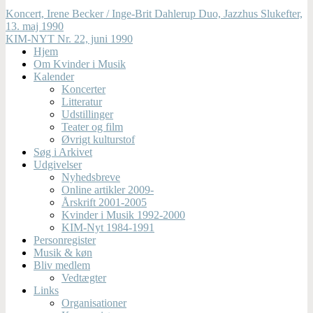
Koncert, Irene Becker / Inge-Brit Dahlerup Duo, Jazzhus Slukefter,
13. maj 1990
KIM-NYT Nr. 22, juni 1990
Hjem
Om Kvinder i Musik
Kalender
Koncerter
Litteratur
Udstillinger
Teater og film
Øvrigt kulturstof
Søg i Arkivet
Udgivelser
Nyhedsbreve
Online artikler 2009-
Årskrift 2001-2005
Kvinder i Musik 1992-2000
KIM-Nyt 1984-1991
Personregister
Musik & køn
Bliv medlem
Vedtægter
Links
Organisationer