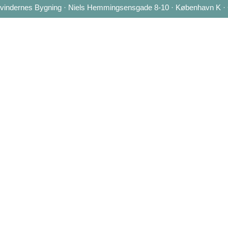
 Kvindernes Bygning · Niels Hemmingsensgade 8-10 · København K ·