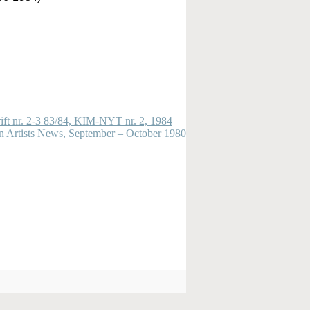
rift nr. 2-3 83/84, KIM-NYT nr. 2, 1984
n Artists News, September – October 1980