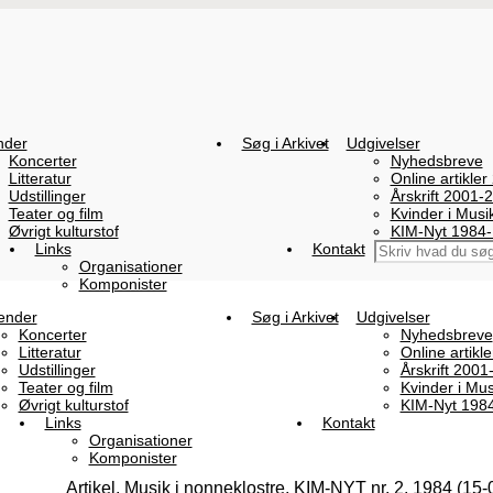
nder
Søg i Arkivet
Udgivelser
Koncerter
Nyhedsbreve
Litteratur
Online artikler
Udstillinger
Årskrift 2001-
Teater og film
Kvinder i Mus
Øvrigt kulturstof
KIM-Nyt 1984
Links
Kontakt
Organisationer
Komponister
ender
Søg i Arkivet
Udgivelser
Koncerter
Nyhedsbreve
Litteratur
Online artikl
Udstillinger
Årskrift 2001
Teater og film
Kvinder i Mu
Øvrigt kulturstof
KIM-Nyt 198
Links
Kontakt
Organisationer
Komponister
Artikel, Musik i nonneklostre, KIM-NYT nr. 2, 1984 (15