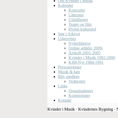
Om Kvinder i Musik
Kalender
Koncerter
Litteratur
Udstillinger
Teater og film
Øvrigt kulturstof
Søg i Arkivet
Udgivelser
Nyhedsbreve
Online artikler 2009-
Årskrift 2001-2005
Kvinder i Musik 1992-2000
KIM-Nyt 1984-1991
Personregister
Musik & køn
Bliv medlem
Vedtægter
Links
Organisationer
Komponister
Kontakt
Kvinder i Musik · Kvindernes Bygning ·