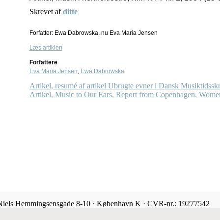
Skrevet af
ditte
Forfatter: Ewa Dabrowska, nu Eva Maria Jensen
Læs artiklen
Forfattere
Eva Maria Jensen
,
Ewa Dabrowska
Artikel, resumé af artikel Ubrugte evner i Dansk Musiktidssk
Artikel, Music to Our Ears, Report from Copenhagen, Wome
 Niels Hemmingsensgade 8-10 · København K · CVR-nr.: 19277542