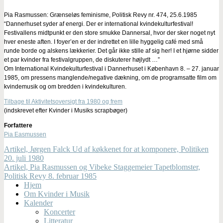
Pia Rasmussen: Grænseløs feminisme, Politisk Revy nr. 474, 25.6.1985
“Dannerhuset syder af energi. Der er international kvindekulturfestival!
Festivallens midtpunkt er den store smukke Dannersal, hvor der sker noget nyt
hver eneste aften. I foyer’en er der indrettet en lille hyggelig café med små
runde borde og alskens lækkerier. Det går ikke stille af sig her! I et hjørne sidder
et par kvinder fra festivalgruppen, de diskuterer højlydt …”
Om International Kvindekulturfestival i Dannerhuset i København 8. – 27. januar
1985, om pressens manglende/negative dækning, om de programsatte film om
kvindemusik og om bredden i kvindekulturen.
Tilbage til Aktivitetsoversigt fra 1980 og frem
(indskrevet efter Kvinder i Musiks scrapbøger)
Forfattere
Pia Easmussen
Artikel, Jørgen Falck Ud af køkkenet for at komponere, Politiken
20. juli 1980
Artikel, Pia Rasmussen og Vibeke Staggemeier Tapetblomster,
Politisk Revy 8. februar 1985
Hjem
Om Kvinder i Musik
Kalender
Koncerter
Litteratur