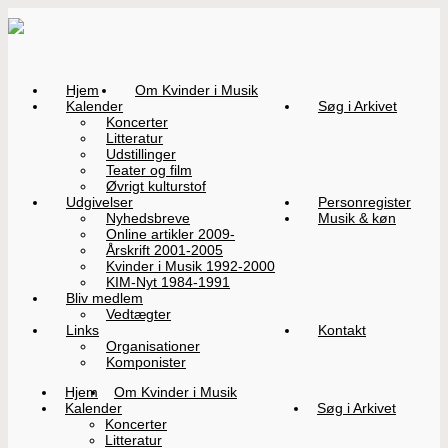
Hjem
Om Kvinder i Musik
Kalender
Søg i Arkivet
Koncerter
Litteratur
Udstillinger
Teater og film
Øvrigt kulturstof
Udgivelser
Personregister
Nyhedsbreve
Musik & køn
Online artikler 2009-
Årskrift 2001-2005
Kvinder i Musik 1992-2000
KIM-Nyt 1984-1991
Bliv medlem
Vedtægter
Links
Kontakt
Organisationer
Komponister
Hjem
Om Kvinder i Musik
Kalender
Søg i Arkivet
Koncerter
Litteratur