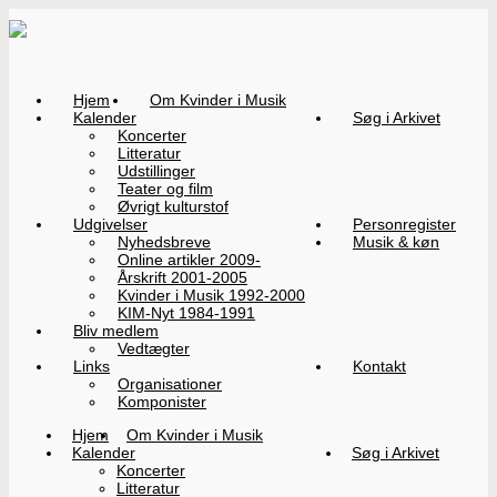
Hjem
Om Kvinder i Musik
Kalender
Søg i Arkivet
Koncerter
Litteratur
Udstillinger
Teater og film
Øvrigt kulturstof
Udgivelser
Personregister
Nyhedsbreve
Musik & køn
Online artikler 2009-
Årskrift 2001-2005
Kvinder i Musik 1992-2000
KIM-Nyt 1984-1991
Bliv medlem
Vedtægter
Links
Kontakt
Organisationer
Komponister
Hjem
Om Kvinder i Musik
Kalender
Søg i Arkivet
Koncerter
Litteratur