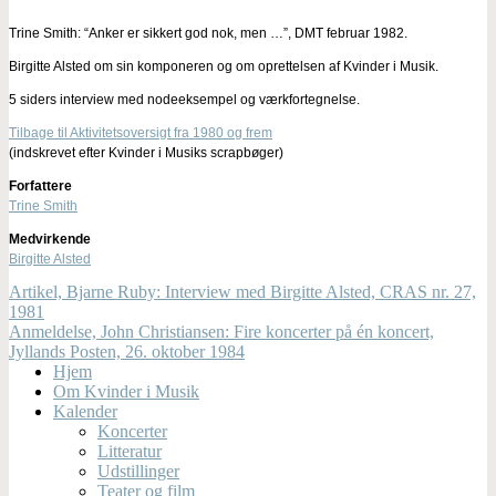
Trine Smith: “Anker er sikkert god nok, men …”, DMT februar 1982.
Birgitte Alsted om sin komponeren og om oprettelsen af Kvinder i Musik.
5 siders interview med nodeeksempel og værkfortegnelse.
Tilbage til Aktivitetsoversigt fra 1980 og frem
(indskrevet efter Kvinder i Musiks scrapbøger)
Forfattere
Trine Smith
Medvirkende
Birgitte Alsted
Artikel, Bjarne Ruby: Interview med Birgitte Alsted, CRAS nr. 27,
1981
Anmeldelse, John Christiansen: Fire koncerter på én koncert,
Jyllands Posten, 26. oktober 1984
Hjem
Om Kvinder i Musik
Kalender
Koncerter
Litteratur
Udstillinger
Teater og film