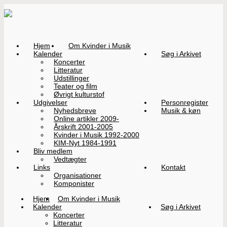
Hjem
Om Kvinder i Musik
Kalender
Søg i Arkivet
Koncerter
Litteratur
Udstillinger
Teater og film
Øvrigt kulturstof
Udgivelser
Personregister
Nyhedsbreve
Musik & køn
Online artikler 2009-
Årskrift 2001-2005
Kvinder i Musik 1992-2000
KIM-Nyt 1984-1991
Bliv medlem
Vedtægter
Links
Kontakt
Organisationer
Komponister
Hjem
Om Kvinder i Musik
Kalender
Søg i Arkivet
Koncerter
Litteratur