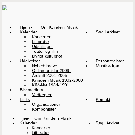
Hjem
Om Kvinder i Musik
Kalender
Søg i Arkivet
Koncerter
Litteratur
Udstillinger
Teater og film
Øvrigt kulturstof
Udgivelser
Personregister
Nyhedsbreve
Musik & køn
Online artikler 2009-
Årskrift 2001-2005
Kvinder i Musik 1992-2000
KIM-Nyt 1984-1991
Bliv medlem
Vedtægter
Links
Kontakt
Organisationer
Komponister
Hjem
Om Kvinder i Musik
Kalender
Søg i Arkivet
Koncerter
Litteratur