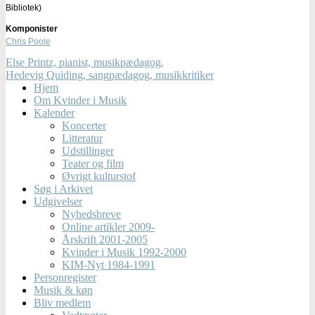
Bibliotek)
Komponister
Chris Poole
Else Printz, pianist, musikpædagog,
Hedevig Quiding, sangpædagog, musikkritiker
Hjem
Om Kvinder i Musik
Kalender
Koncerter
Litteratur
Udstillinger
Teater og film
Øvrigt kulturstof
Søg i Arkivet
Udgivelser
Nyhedsbreve
Online artikler 2009-
Årskrift 2001-2005
Kvinder i Musik 1992-2000
KIM-Nyt 1984-1991
Personregister
Musik & køn
Bliv medlem