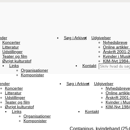
nder
Søg i Arkivet
Udgivelser
Koncerter
Nyhedsbreve
Litteratur
Online artikler
Udstillinger
Årskrift 2001-
Teater og film
Kvinder i Mus
Øvrigt kulturstof
KIM-Nyt 1984
Links
Kontakt
Organisationer
Komponister
ender
Søg i Arkivet
Udgivelser
Koncerter
Nyhedsbreve
Litteratur
Online artikl
Udstillinger
Årskrift 2001
Teater og film
Kvinder i Mu
Øvrigt kulturstof
KIM-Nyt 198
Links
Kontakt
Organisationer
Komponister
Contagious, kvindeband (25-