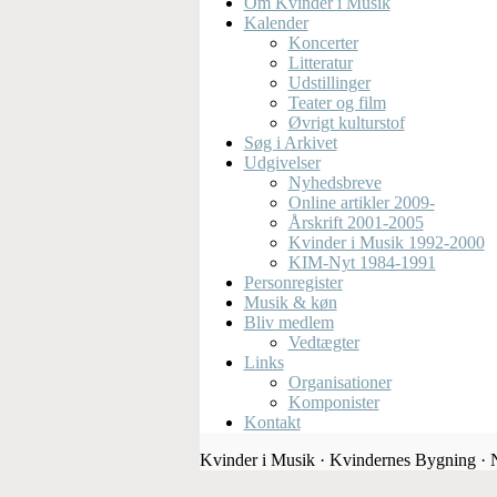
Om Kvinder i Musik
Kalender
Koncerter
Litteratur
Udstillinger
Teater og film
Øvrigt kulturstof
Søg i Arkivet
Udgivelser
Nyhedsbreve
Online artikler 2009-
Årskrift 2001-2005
Kvinder i Musik 1992-2000
KIM-Nyt 1984-1991
Personregister
Musik & køn
Bliv medlem
Vedtægter
Links
Organisationer
Komponister
Kontakt
Kvinder i Musik · Kvindernes Bygning ·