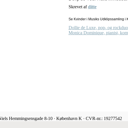
Skrevet af
ditte
Se Kvinder i Musiks Udklipssamling i K
Dollie de Luxe, pop- og rockduo
Monica Dominique, pianist, kom
 Niels Hemmingsensgade 8-10 · København K · CVR-nr.: 19277542