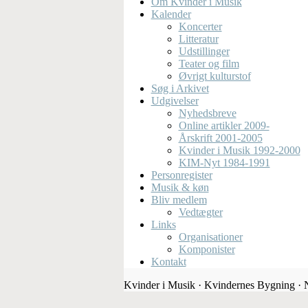
Om Kvinder i Musik
Kalender
Koncerter
Litteratur
Udstillinger
Teater og film
Øvrigt kulturstof
Søg i Arkivet
Udgivelser
Nyhedsbreve
Online artikler 2009-
Årskrift 2001-2005
Kvinder i Musik 1992-2000
KIM-Nyt 1984-1991
Personregister
Musik & køn
Bliv medlem
Vedtægter
Links
Organisationer
Komponister
Kontakt
Kvinder i Musik · Kvindernes Bygning ·