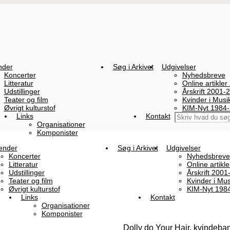
nder
Søg i Arkivet
Udgivelser
Koncerter
Nyhedsbreve
Litteratur
Online artikler
Udstillinger
Årskrift 2001-
Teater og film
Kvinder i Mus
Øvrigt kulturstof
KIM-Nyt 1984
Links
Kontakt
Organisationer
Komponister
ender
Søg i Arkivet
Udgivelser
Koncerter
Nyhedsbreve
Litteratur
Online artikl
Udstillinger
Årskrift 2001
Teater og film
Kvinder i Mu
Øvrigt kulturstof
KIM-Nyt 198
Links
Kontakt
Organisationer
Komponister
Dolly do Your Hair, kvindeba