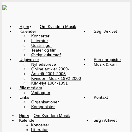
Hjem
Om Kvinder i Musik
Kalender
Søg i Arkivet
Koncerter
Litteratur
Udstillinger
Teater og film
Øvrigt kulturstof
Udgivelser
Personregister
Nyhedsbreve
Musik & køn
Online artikler 2009-
Årskrift 2001-2005
Kvinder i Musik 1992-2000
KIM-Nyt 1984-1991
Bliv medlem
Vedtægter
Links
Kontakt
Organisationer
Komponister
Hjem
Om Kvinder i Musik
Kalender
Søg i Arkivet
Koncerter
Litteratur