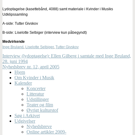
Lydoptagelse (kasettebånd, 4088) samt materiale i Kvinder i Musiks
Udklipssamling
A-side: Tutter Givskov
B-side: Liselotte Selbiger (interview kun påbegyndt)
Medvirkende
Inge Bruland
,
Liselotte Selbiger
,
Tutter Givskov
Interview (lydoptagelse): Ellen Gilberg i samtale med Inge Bruland,
28. juni 1994
Nyhedsbrev nr. 12, april 2005
Hjem
Om Kvinder i Musik
Kalender
Koncerter
Litteratur
Udstillinger
Teater og film
Øvrigt kulturstof
Søg i Arkivet
Udgivelser
Nyhedsbreve
Online artikler 2009-