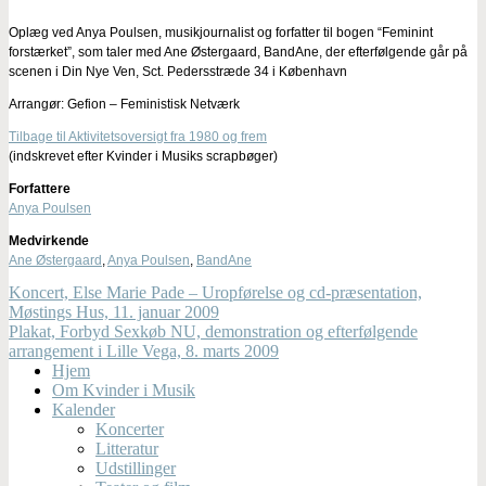
Oplæg ved Anya Poulsen, musikjournalist og forfatter til bogen “Feminint
forstærket”, som taler med Ane Østergaard, BandAne, der efterfølgende går på
scenen i Din Nye Ven, Sct. Pedersstræde 34 i København
Arrangør: Gefion – Feministisk Netværk
Tilbage til Aktivitetsoversigt fra 1980 og frem
(indskrevet efter Kvinder i Musiks scrapbøger)
Forfattere
Anya Poulsen
Medvirkende
Ane Østergaard
,
Anya Poulsen
,
BandAne
Koncert, Else Marie Pade – Uropførelse og cd-præsentation,
Møstings Hus, 11. januar 2009
Plakat, Forbyd Sexkøb NU, demonstration og efterfølgende
arrangement i Lille Vega, 8. marts 2009
Hjem
Om Kvinder i Musik
Kalender
Koncerter
Litteratur
Udstillinger