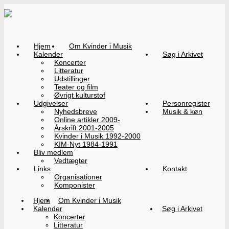
Hjem
Om Kvinder i Musik
Kalender
Søg i Arkivet
Koncerter
Litteratur
Udstillinger
Teater og film
Øvrigt kulturstof
Udgivelser
Personregister
Nyhedsbreve
Musik & køn
Online artikler 2009-
Årskrift 2001-2005
Kvinder i Musik 1992-2000
KIM-Nyt 1984-1991
Bliv medlem
Vedtægter
Links
Kontakt
Organisationer
Komponister
Hjem
Om Kvinder i Musik
Kalender
Søg i Arkivet
Koncerter
Litteratur