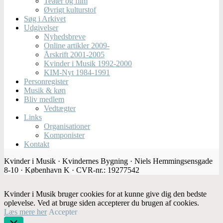
Teater og film
Øvrigt kulturstof
Søg i Arkivet
Udgivelser
Nyhedsbreve
Online artikler 2009-
Årskrift 2001-2005
Kvinder i Musik 1992-2000
KIM-Nyt 1984-1991
Personregister
Musik & køn
Bliv medlem
Vedtægter
Links
Organisationer
Komponister
Kontakt
Kvinder i Musik · Kvindernes Bygning · Niels Hemmingsensgade
8-10 · København K · CVR-nr.: 19277542
Kvinder i Musik bruger cookies for at kunne give dig den bedste
oplevelse. Ved at bruge siden accepterer du brugen af cookies.
Læs mere her
Accepter