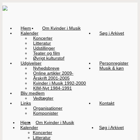
Hjem
Om Kvinder i Musik
Kalender
Søg i Arkivet
Koncerter
Litteratur
Udstillinger
Teater og film
Øvrigt kulturstof
Udgivelser
Personregister
Nyhedsbreve
Musik & køn
Online artikler 2009-
Årskrift 2001-2005
Kvinder i Musik 1992-2000
KIM-Nyt 1984-1991
Bliv medlem
Vedtægter
Links
Kontakt
Organisationer
Komponister
Hjem
Om Kvinder i Musik
Kalender
Søg i Arkivet
Koncerter
Litteratur