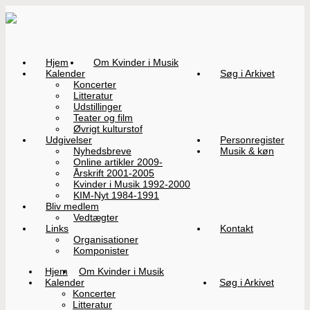
Hjem
Om Kvinder i Musik
Kalender
Søg i Arkivet
Koncerter
Litteratur
Udstillinger
Teater og film
Øvrigt kulturstof
Udgivelser
Personregister
Nyhedsbreve
Musik & køn
Online artikler 2009-
Årskrift 2001-2005
Kvinder i Musik 1992-2000
KIM-Nyt 1984-1991
Bliv medlem
Vedtægter
Links
Kontakt
Organisationer
Komponister
Hjem
Om Kvinder i Musik
Kalender
Søg i Arkivet
Koncerter
Litteratur