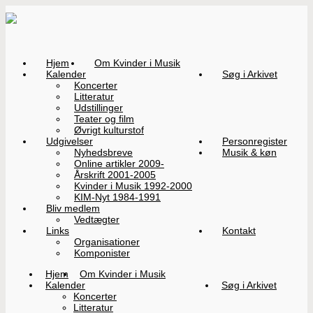
Hjem
Om Kvinder i Musik
Kalender
Søg i Arkivet
Koncerter
Litteratur
Udstillinger
Teater og film
Øvrigt kulturstof
Udgivelser
Personregister
Nyhedsbreve
Musik & køn
Online artikler 2009-
Årskrift 2001-2005
Kvinder i Musik 1992-2000
KIM-Nyt 1984-1991
Bliv medlem
Vedtægter
Links
Kontakt
Organisationer
Komponister
Hjem
Om Kvinder i Musik
Kalender
Søg i Arkivet
Koncerter
Litteratur