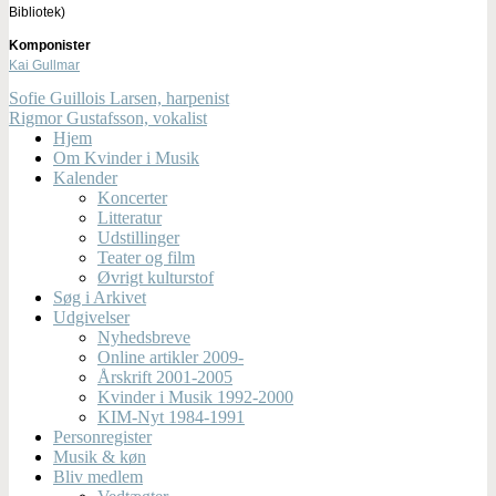
Bibliotek)
Komponister
Kai Gullmar
Sofie Guillois Larsen, harpenist
Rigmor Gustafsson, vokalist
Hjem
Om Kvinder i Musik
Kalender
Koncerter
Litteratur
Udstillinger
Teater og film
Øvrigt kulturstof
Søg i Arkivet
Udgivelser
Nyhedsbreve
Online artikler 2009-
Årskrift 2001-2005
Kvinder i Musik 1992-2000
KIM-Nyt 1984-1991
Personregister
Musik & køn
Bliv medlem