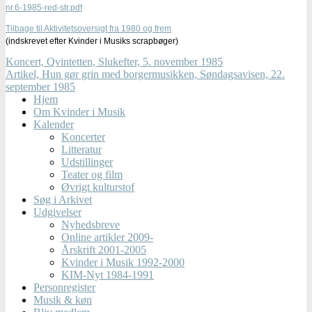
nr.6-1985-red-str.pdf
Tilbage til Aktivitetsoversigt fra 1980 og frem
(indskrevet efter Kvinder i Musiks scrapbøger)
Koncert, Qvintetten, Slukefter, 5. november 1985
Artikel, Hun gør grin med borgermusikken, Søndagsavisen, 22.
september 1985
Hjem
Om Kvinder i Musik
Kalender
Koncerter
Litteratur
Udstillinger
Teater og film
Øvrigt kulturstof
Søg i Arkivet
Udgivelser
Nyhedsbreve
Online artikler 2009-
Årskrift 2001-2005
Kvinder i Musik 1992-2000
KIM-Nyt 1984-1991
Personregister
Musik & køn