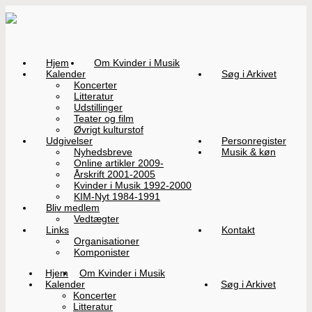
Hjem
Om Kvinder i Musik
Kalender
Søg i Arkivet
Koncerter
Litteratur
Udstillinger
Teater og film
Øvrigt kulturstof
Udgivelser
Personregister
Nyhedsbreve
Musik & køn
Online artikler 2009-
Årskrift 2001-2005
Kvinder i Musik 1992-2000
KIM-Nyt 1984-1991
Bliv medlem
Vedtægter
Links
Kontakt
Organisationer
Komponister
Hjem
Om Kvinder i Musik
Kalender
Søg i Arkivet
Koncerter
Litteratur