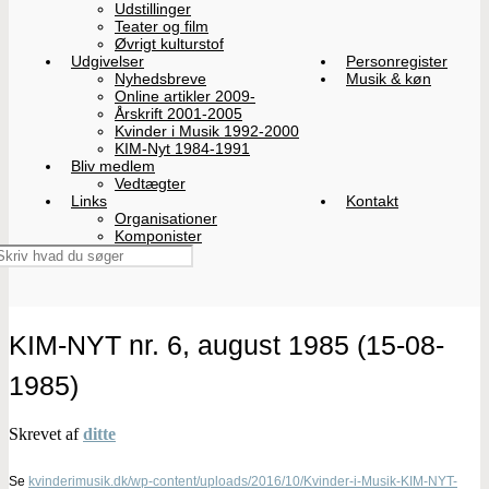
Udstillinger
Teater og film
Øvrigt kulturstof
Udgivelser
Personregister
Nyhedsbreve
Musik & køn
Online artikler 2009-
Årskrift 2001-2005
Kvinder i Musik 1992-2000
KIM-Nyt 1984-1991
Bliv medlem
Vedtægter
Links
Kontakt
Organisationer
Komponister
KIM-NYT nr. 6, august 1985 (15-08-
1985)
Skrevet af
ditte
Se
kvinderimusik.dk/wp-content/uploads/2016/10/Kvinder-i-Musik-KIM-NYT-