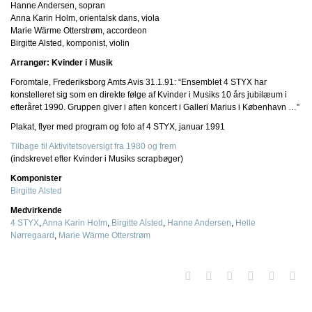
Hanne Andersen, sopran
Anna Karin Holm, orientalsk dans, viola
Marie Wärme Otterstrøm, accordeon
Birgitte Alsted, komponist, violin
Arrangør: Kvinder i Musik
Foromtale, Frederiksborg Amts Avis 31.1.91: “Ensemblet 4 STYX har
konstelleret sig som en direkte følge af Kvinder i Musiks 10 års jubilæum i
efteråret 1990. Gruppen giver i aften koncert i Galleri Marius i København …”
Plakat, flyer med program og foto af 4 STYX, januar 1991
Tilbage til Aktivitetsoversigt fra 1980 og frem
(indskrevet efter Kvinder i Musiks scrapbøger)
Komponister
Birgitte Alsted
Medvirkende
4 STYX
,
Anna Karin Holm
,
Birgitte Alsted
,
Hanne Andersen
,
Helle
Nørregaard
,
Marie Wärme Otterstrøm