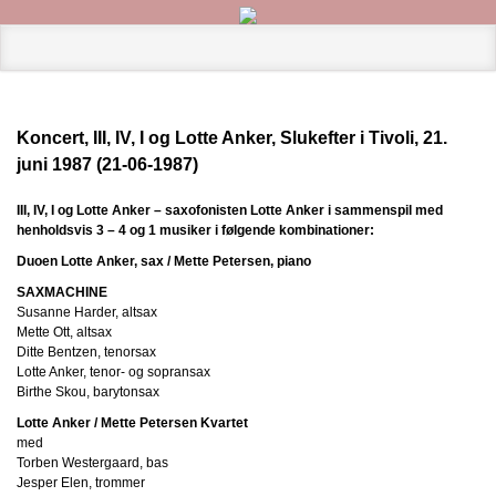
Koncert, III, IV, I og Lotte Anker, Slukefter i Tivoli, 21.
juni 1987 (21-06-1987)
III, IV, I og Lotte Anker – saxofonisten Lotte Anker i sammenspil med
henholdsvis 3 – 4 og 1 musiker i følgende kombinationer:
Duoen Lotte Anker, sax / Mette Petersen, piano
SAXMACHINE
Susanne Harder, altsax
Mette Ott, altsax
Ditte Bentzen, tenorsax
Lotte Anker, tenor- og sopransax
Birthe Skou, barytonsax
Lotte Anker / Mette Petersen Kvartet
med
Torben Westergaard, bas
Jesper Elen, trommer