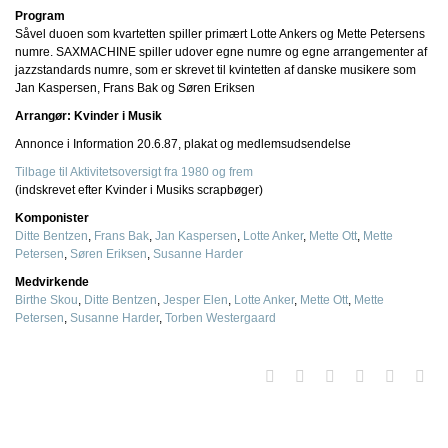
Program
Såvel duoen som kvartetten spiller primært Lotte Ankers og Mette Petersens
numre. SAXMACHINE spiller udover egne numre og egne arrangementer af
jazzstandards numre, som er skrevet til kvintetten af danske musikere som
Jan Kaspersen, Frans Bak og Søren Eriksen
Arrangør: Kvinder i Musik
Annonce i Information 20.6.87, plakat og medlemsudsendelse
Tilbage til Aktivitetsoversigt fra 1980 og frem
(indskrevet efter Kvinder i Musiks scrapbøger)
Komponister
Ditte Bentzen
,
Frans Bak
,
Jan Kaspersen
,
Lotte Anker
,
Mette Ott
,
Mette
Petersen
,
Søren Eriksen
,
Susanne Harder
Medvirkende
Birthe Skou
,
Ditte Bentzen
,
Jesper Elen
,
Lotte Anker
,
Mette Ott
,
Mette
Petersen
,
Susanne Harder
,
Torben Westergaard