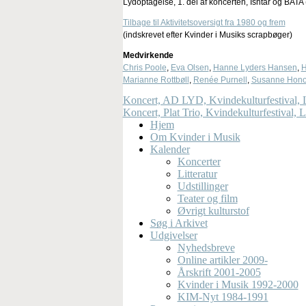
Lydoptagelse, 1. del af koncerten, Ishtar og BATA 
Tilbage til Aktivitetsoversigt fra 1980 og frem
(indskrevet efter Kvinder i Musiks scrapbøger)
Medvirkende
Chris Poole
,
Eva Olsen
,
Hanne Lyders Hansen
,
H
Marianne Rottbøll
,
Renée Purnell
,
Susanne Hono
Koncert, AD LYD, Kvindekulturfestival, L
Koncert, Plat Trio, Kvindekulturfestival, 
Hjem
Om Kvinder i Musik
Kalender
Koncerter
Litteratur
Udstillinger
Teater og film
Øvrigt kulturstof
Søg i Arkivet
Udgivelser
Nyhedsbreve
Online artikler 2009-
Årskrift 2001-2005
Kvinder i Musik 1992-2000
KIM-Nyt 1984-1991