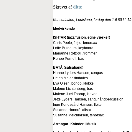
Skrevet af
ditte
Koncertsalen, Louisiana, lørdag den 1.6.85 kl. 19
Medvirkende
ISHTAR (jazz/fusion, egne værker)
Chris Poole, fløjte, tenorsax
Lotte Brøndum, keyboard
Marianne Rottbøll, trommer
Renée Purnell, bas
BATÁ (salsaband)
Hanne Lyders Hansen, congas
Helen Meier, timbales
Eva Olsen, bongo, klokke
Malene Lichtenberg, bas
Malene Juel Thorup, klaver
Jette Lyders Hansen, sang, håndpercussion
Inge Kongsgård Hansen, fløjte
Susanne Honoré, altsax
Susanne Melchiorsen, tenorsax
Arrangør: Kvinder i Musik