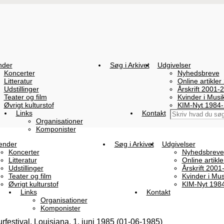
nder
Søg i Arkivet
Udgivelser
Koncerter
Nyhedsbreve
Litteratur
Online artikler
Udstillinger
Årskrift 2001-
Teater og film
Kvinder i Mus
Øvrigt kulturstof
KIM-Nyt 1984
Links
Kontakt
Organisationer
Komponister
ender
Søg i Arkivet
Udgivelser
Koncerter
Nyhedsbreve
Litteratur
Online artikl
Udstillinger
Årskrift 2001
Teater og film
Kvinder i Mu
Øvrigt kulturstof
KIM-Nyt 198
Links
Kontakt
Organisationer
Komponister
festival, Louisiana, 1. juni 1985 (01-06-1985)