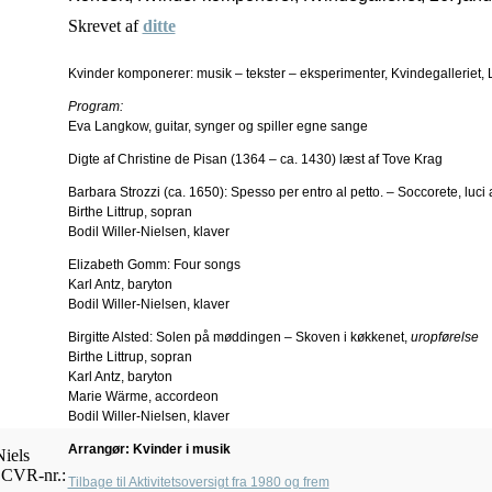
Skrevet af
ditte
Kvinder komponerer: musik – tekster – eksperimenter, Kvindegalleriet, 
Program:
Eva Langkow, guitar, synger og spiller egne sange
Digte af Christine de Pisan (1364 – ca. 1430) læst af Tove Krag
Barbara Strozzi (ca. 1650): Spesso per entro al petto. – Soccorete, luci
Birthe Littrup, sopran
Bodil Willer-Nielsen, klaver
Elizabeth Gomm: Four songs
Karl Antz, baryton
Bodil Willer-Nielsen, klaver
Birgitte Alsted: Solen på møddingen – Skoven i køkkenet,
uropførelse
Birthe Littrup, sopran
Karl Antz, baryton
Marie Wärme, accordeon
Bodil Willer-Nielsen, klaver
Arrangør: Kvinder i musik
iels
 CVR-nr.:
Tilbage til Aktivitetsoversigt fra 1980 og frem