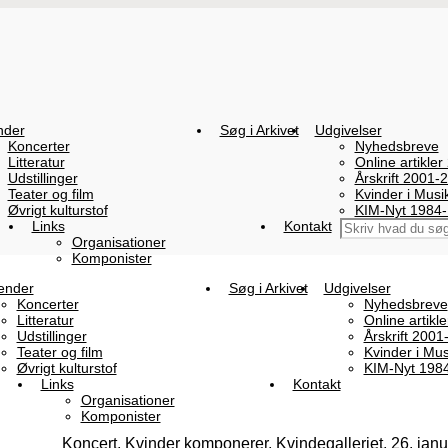
nder
Søg i Arkivet
Udgivelser
Koncerter
Nyhedsbreve
Litteratur
Online artikler
Udstillinger
Årskrift 2001-
Teater og film
Kvinder i Mus
Øvrigt kulturstof
KIM-Nyt 1984
Links
Kontakt
Organisationer
Komponister
ender
Søg i Arkivet
Udgivelser
Koncerter
Nyhedsbreve
Litteratur
Online artikl
Udstillinger
Årskrift 2001
Teater og film
Kvinder i Mu
Øvrigt kulturstof
KIM-Nyt 198
Links
Kontakt
Organisationer
Komponister
Koncert, Kvinder komponerer, Kvindegalleriet, 26. jan