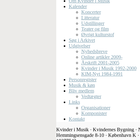
Om Kvinder i Musik
Kalender
Koncerter
Litteratur
Udstillinger
Teater og film
Øvrigt kulturstof
Søg i Arkivet
Udgivelser
Nyhedsbreve
Online artikler 2009-
Årskrift 2001-2005
Kvinder i Musik 1992-2000
KIM-Nyt 1984-1991
Personregister
Musik & køn
Bliv medlem
Vedtægter
Links
Organisationer
Komponister
Kontakt
Kvinder i Musik · Kvindernes Bygning · N
Hemmingsensgade 8-10 · København K ·