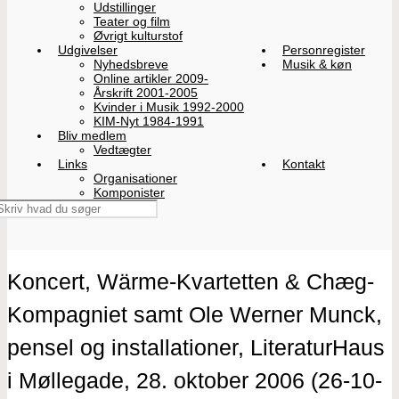
Udstillinger
Teater og film
Øvrigt kulturstof
Udgivelser
Personregister
Nyhedsbreve
Musik & køn
Online artikler 2009-
Årskrift 2001-2005
Kvinder i Musik 1992-2000
KIM-Nyt 1984-1991
Bliv medlem
Vedtægter
Links
Kontakt
Organisationer
Komponister
Koncert, Wärme-Kvartetten & Chæg-
Kompagniet samt Ole Werner Munck,
pensel og installationer, LiteraturHaus
i Møllegade, 28. oktober 2006 (26-10-