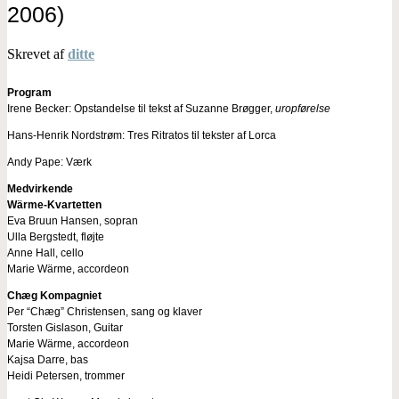
2006)
Skrevet af
ditte
Program
Irene Becker: Opstandelse til tekst af Suzanne Brøgger,
uropførelse
Hans-Henrik Nordstrøm: Tres Ritratos til tekster af Lorca
Andy Pape: Værk
Medvirkende
Wärme-Kvartetten
Eva Bruun Hansen, sopran
Ulla Bergstedt, fløjte
Anne Hall, cello
Marie Wärme, accordeon
Chæg Kompagniet
Per “Chæg” Christensen, sang og klaver
Torsten Gislason, Guitar
Marie Wärme, accordeon
Kajsa Darre, bas
Heidi Petersen, trommer