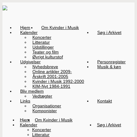
Hjem
Om Kvinder i Musik
Kalender
Søg i Arkivet
Koncerter
Litteratur
Udstillinger
Teater og film
Øvrigt kulturstof
Udgivelser
Personregister
Nyhedsbreve
Musik & køn
Online artikler 2009-
Årskrift 2001-2005
Kvinder i Musik 1992-2000
KIM-Nyt 1984-1991
Bliv medlem
Vedtægter
Links
Kontakt
Organisationer
Komponister
Hjem
Om Kvinder i Musik
Kalender
Søg i Arkivet
Koncerter
Litteratur