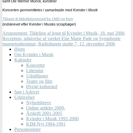
samt Ole Werner Munck, kunstner
Koncerten gennemførtes i samarbejde med Kvinder i Musik
Tilbage til Aktivitetsoversigt fra 1980 og frem
(indskrevet efter Kvinder i Musiks scrapbøger)
Arrangement, Tildeling af legat til Kvinder i Musik, 18. maj 2006
Reception, udgivelse af værket Else Marie Pade og Symphonie
magnetophonique, Radiohusets studie 7, 12. december 2006
Hjem
Om Kvinder i Musik
Kalender
Koncerter
Litteratur
Udstillinger
Teater og film
Øvrigt kulturstof
Søg i Arkivet
Udgivelser
Nyhedsbreve
Online artikler 2009-
Årskrift 2001-2005
Kvinder i Musik 1992-2000
KIM-Nyt 1984-1991
Personregister