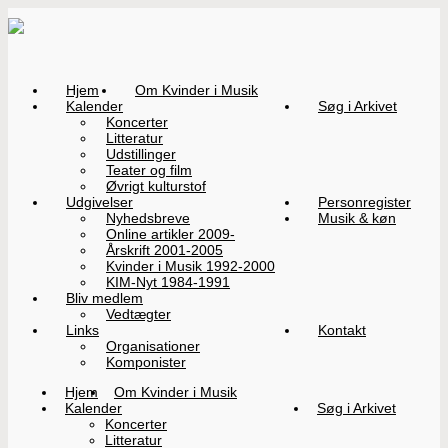
Hjem
Om Kvinder i Musik
Kalender
Søg i Arkivet
Koncerter
Litteratur
Udstillinger
Teater og film
Øvrigt kulturstof
Udgivelser
Personregister
Nyhedsbreve
Musik & køn
Online artikler 2009-
Årskrift 2001-2005
Kvinder i Musik 1992-2000
KIM-Nyt 1984-1991
Bliv medlem
Vedtægter
Links
Kontakt
Organisationer
Komponister
Hjem
Om Kvinder i Musik
Kalender
Søg i Arkivet
Koncerter
Litteratur