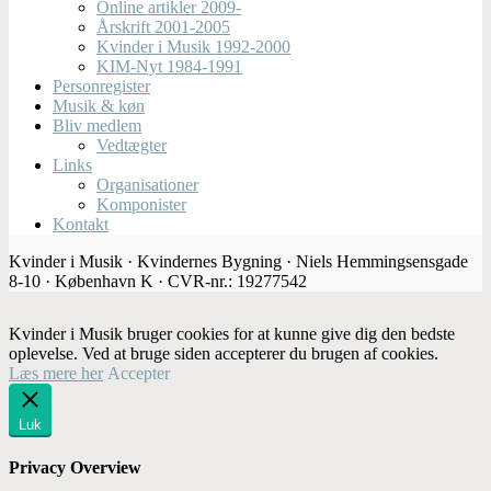
Online artikler 2009-
Årskrift 2001-2005
Kvinder i Musik 1992-2000
KIM-Nyt 1984-1991
Personregister
Musik & køn
Bliv medlem
Vedtægter
Links
Organisationer
Komponister
Kontakt
Kvinder i Musik · Kvindernes Bygning · Niels Hemmingsensgade
8-10 · København K · CVR-nr.: 19277542
Kvinder i Musik bruger cookies for at kunne give dig den bedste
oplevelse. Ved at bruge siden accepterer du brugen af cookies.
Læs mere her
Accepter
Luk
Privacy Overview