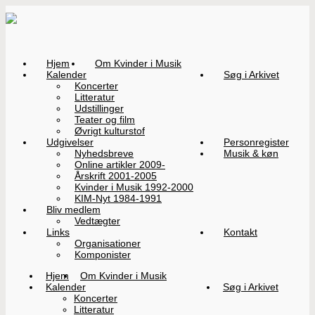
Hjem
Om Kvinder i Musik
Kalender
Søg i Arkivet
Koncerter
Litteratur
Udstillinger
Teater og film
Øvrigt kulturstof
Udgivelser
Personregister
Nyhedsbreve
Musik & køn
Online artikler 2009-
Årskrift 2001-2005
Kvinder i Musik 1992-2000
KIM-Nyt 1984-1991
Bliv medlem
Vedtægter
Links
Kontakt
Organisationer
Komponister
Hjem
Om Kvinder i Musik
Kalender
Søg i Arkivet
Koncerter
Litteratur