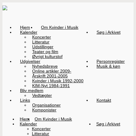
Hjem
Om Kvinder i Musik
Kalender
Søg i Arkivet
Koncerter
Litteratur
Udstillinger
Teater og film
Øvrigt kulturstof
Udgivelser
Personregister
Nyhedsbreve
Musik & køn
Online artikler 2009-
Årskrift 2001-2005
Kvinder i Musik 1992-2000
KIM-Nyt 1984-1991
Bliv medlem
Vedtægter
Links
Kontakt
Organisationer
Komponister
Hjem
Om Kvinder i Musik
Kalender
Søg i Arkivet
Koncerter
Litteratur