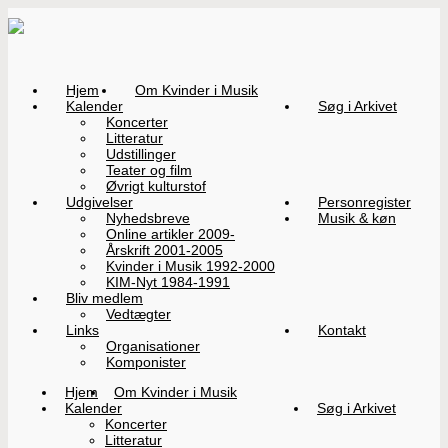
Hjem
Om Kvinder i Musik
Kalender
Søg i Arkivet
Koncerter
Litteratur
Udstillinger
Teater og film
Øvrigt kulturstof
Udgivelser
Personregister
Nyhedsbreve
Musik & køn
Online artikler 2009-
Årskrift 2001-2005
Kvinder i Musik 1992-2000
KIM-Nyt 1984-1991
Bliv medlem
Vedtægter
Links
Kontakt
Organisationer
Komponister
Hjem
Om Kvinder i Musik
Kalender
Søg i Arkivet
Koncerter
Litteratur