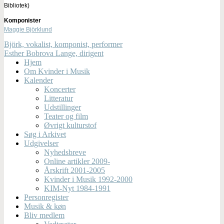
Bibliotek)
Komponister
Maggie Björklund
Björk, vokalist, komponist, performer
Esther Bobrova Lange, dirigent
Hjem
Om Kvinder i Musik
Kalender
Koncerter
Litteratur
Udstillinger
Teater og film
Øvrigt kulturstof
Søg i Arkivet
Udgivelser
Nyhedsbreve
Online artikler 2009-
Årskrift 2001-2005
Kvinder i Musik 1992-2000
KIM-Nyt 1984-1991
Personregister
Musik & køn
Bliv medlem