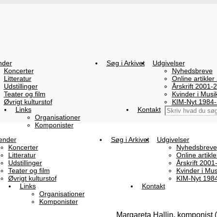
nder
Søg i Arkivet
Udgivelser
Koncerter
Nyhedsbreve
Litteratur
Online artikler
Udstillinger
Årskrift 2001-
Teater og film
Kvinder i Mus
Øvrigt kulturstof
KIM-Nyt 1984
Links
Kontakt
Organisationer
Komponister
ender
Søg i Arkivet
Udgivelser
Koncerter
Nyhedsbreve
Litteratur
Online artikl
Udstillinger
Årskrift 2001
Teater og film
Kvinder i Mu
Øvrigt kulturstof
KIM-Nyt 198
Links
Kontakt
Organisationer
Komponister
Margareta Hallin, komponist 