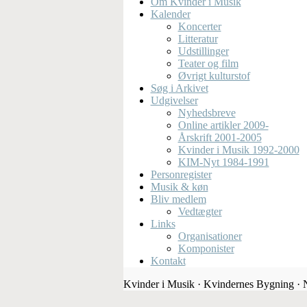
Om Kvinder i Musik
Kalender
Koncerter
Litteratur
Udstillinger
Teater og film
Øvrigt kulturstof
Søg i Arkivet
Udgivelser
Nyhedsbreve
Online artikler 2009-
Årskrift 2001-2005
Kvinder i Musik 1992-2000
KIM-Nyt 1984-1991
Personregister
Musik & køn
Bliv medlem
Vedtægter
Links
Organisationer
Komponister
Kontakt
Kvinder i Musik · Kvindernes Bygning ·