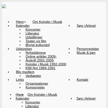
Hjem
Om Kvinder i Musik
Kalender
Søg i Arkivet
Koncerter
Litteratur
Udstillinger
Teater og film
Øvrigt kulturstof
Udgivelser
Personregister
Nyhedsbreve
Musik & køn
Online artikler 2009-
Årskrift 2001-2005
Kvinder i Musik 1992-2000
KIM-Nyt 1984-1991
Bliv medlem
Vedtægter
Links
Kontakt
Organisationer
Komponister
Hjem
Om Kvinder i Musik
Kalender
Søg i Arkivet
Koncerter
Litteratur