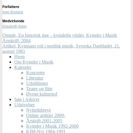
Forfattere
Inge Bruland
Medvirkende
Elisabeth Klein
Omtale, En historisk dag – kvindelig vinder, Kvinder i Musik
Årsskrift, 2004
Artikel, Kvinnans roll i nordisk musik, Svenska Dagbladet, 21.
august 1981
Hjem
Om Kvinder i Musik
Kalender
Koncerter
Litteratur
Udstillinger
Teater og film
Øvrigt kulturstof
Søg i Arkivet
Udgivelser
Nyhedsbreve
Online artikler 2009-
Årskrift 2001-2005
Kvinder i Musik 1992-2000
KIM-Nyt 1984-1991