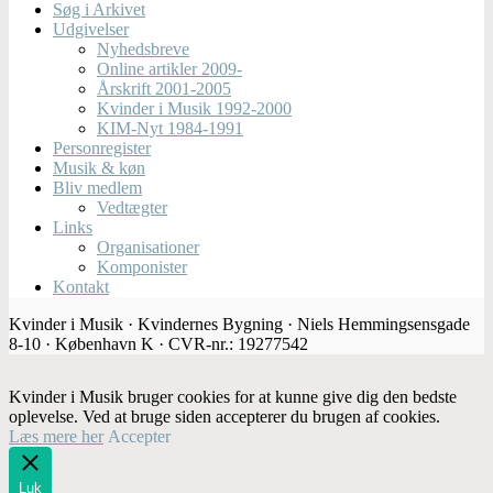
Søg i Arkivet
Udgivelser
Nyhedsbreve
Online artikler 2009-
Årskrift 2001-2005
Kvinder i Musik 1992-2000
KIM-Nyt 1984-1991
Personregister
Musik & køn
Bliv medlem
Vedtægter
Links
Organisationer
Komponister
Kontakt
Kvinder i Musik · Kvindernes Bygning · Niels Hemmingsensgade
8-10 · København K · CVR-nr.: 19277542
Kvinder i Musik bruger cookies for at kunne give dig den bedste
oplevelse. Ved at bruge siden accepterer du brugen af cookies.
Læs mere her
Accepter
Luk