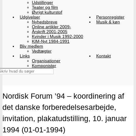
Udstillinger
Teater og film
Øvrigt kulturstof
Udgivelser
Personregister
Nyhedsbreve
Musik & køn
Online artikler 2009-
Årskrift 2001-2005
Kvinder i Musik 1992-2000
KIM-Nyt 1984-1991
Bliv medlem
Vedtægter
Links
Kontakt
Organisationer
Komponister
Nordisk Forum ’94 – koordinering af
det danske forberedelsesarbejde,
invitation, plakatudstilling, 10. januar
1994 (01-01-1994)