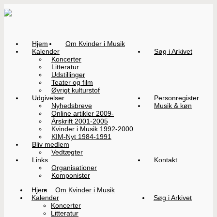
Hjem
Om Kvinder i Musik
Kalender
Søg i Arkivet
Koncerter
Litteratur
Udstillinger
Teater og film
Øvrigt kulturstof
Udgivelser
Personregister
Nyhedsbreve
Musik & køn
Online artikler 2009-
Årskrift 2001-2005
Kvinder i Musik 1992-2000
KIM-Nyt 1984-1991
Bliv medlem
Vedtægter
Links
Kontakt
Organisationer
Komponister
Hjem
Om Kvinder i Musik
Kalender
Søg i Arkivet
Koncerter
Litteratur