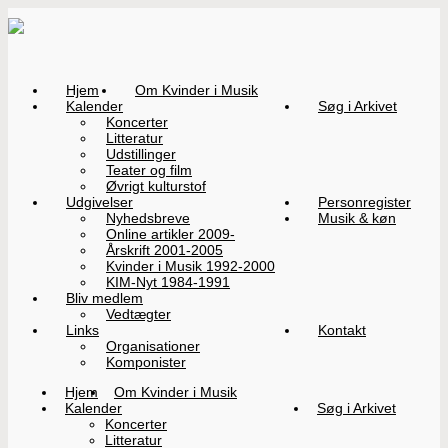
Hjem
Om Kvinder i Musik
Kalender
Søg i Arkivet
Koncerter
Litteratur
Udstillinger
Teater og film
Øvrigt kulturstof
Udgivelser
Personregister
Nyhedsbreve
Musik & køn
Online artikler 2009-
Årskrift 2001-2005
Kvinder i Musik 1992-2000
KIM-Nyt 1984-1991
Bliv medlem
Vedtægter
Links
Kontakt
Organisationer
Komponister
Hjem
Om Kvinder i Musik
Kalender
Søg i Arkivet
Koncerter
Litteratur