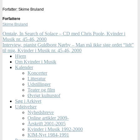
Forfatter: Skirne Bruland
Forfattere
Skirne Bruland
Omtale, In Search of Solace – CD med Chris Poole, Kvinder i
Musik nr. 45-46, 2000
Interview, pianist Guldborg Nørby – Man må ikke sige ordet “lidt”
til mig, Kvinder i Musik nr. 45-46, 2000
Hjem
Om Kvinder i Musik
Kalender
Koncerter
Litteratur
Udstillinger
Teater og film
Øvrigt kulturstof
Søg i Arkivet
Udgivelser
Nyhedsbreve
Online artikler 2009-
Årskrift 2001-2005
Kvinder i Musik 1992-2000
KIM-Nyt 1984-1991