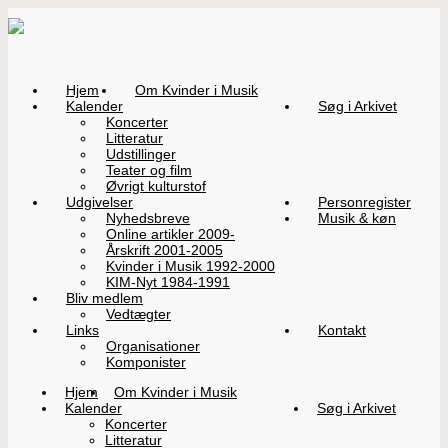
Hjem
Om Kvinder i Musik
Kalender
Søg i Arkivet
Koncerter
Litteratur
Udstillinger
Teater og film
Øvrigt kulturstof
Udgivelser
Personregister
Nyhedsbreve
Musik & køn
Online artikler 2009-
Årskrift 2001-2005
Kvinder i Musik 1992-2000
KIM-Nyt 1984-1991
Bliv medlem
Vedtægter
Links
Kontakt
Organisationer
Komponister
Hjem
Om Kvinder i Musik
Kalender
Søg i Arkivet
Koncerter
Litteratur