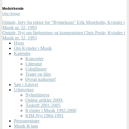
Medvirkende
Ulla Holger
Omtale, brev fra rektor for “Rytmekons” Erik Moseholm, Kvinder i
Musik nr. 32, 1993
Omtale, Nyt om fløjtenisten og komponisten Chris Poole, Kvinder i
Musik nr. 32, 1993
Hjem
Om Kvinder i Musik
Kalender
Koncerter
Litteratur
Udstillinger
Teater og film
Øvrigt kulturstof
Søg i Arkivet
Udgivelser
Nyhedsbreve
Online artikler 2009-
Årskrift 2001-2005
Kvinder i Musik 1992-2000
KIM-Nyt 1984-1991
Personregister
Musik & køn