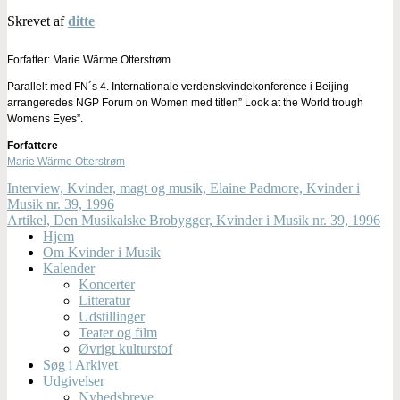
Skrevet af
ditte
Forfatter: Marie Wärme Otterstrøm
Parallelt med FN´s 4. Internationale verdenskvindekonference i Beijing
arrangeredes NGP Forum on Women med titlen” Look at the World trough
Womens Eyes”.
Forfattere
Marie Wärme Otterstrøm
Interview, Kvinder, magt og musik, Elaine Padmore, Kvinder i
Musik nr. 39, 1996
Artikel, Den Musikalske Brobygger, Kvinder i Musik nr. 39, 1996
Hjem
Om Kvinder i Musik
Kalender
Koncerter
Litteratur
Udstillinger
Teater og film
Øvrigt kulturstof
Søg i Arkivet
Udgivelser
Nyhedsbreve