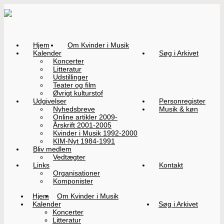
Hjem
Om Kvinder i Musik
Kalender
Søg i Arkivet
Koncerter
Litteratur
Udstillinger
Teater og film
Øvrigt kulturstof
Udgivelser
Personregister
Nyhedsbreve
Musik & køn
Online artikler 2009-
Årskrift 2001-2005
Kvinder i Musik 1992-2000
KIM-Nyt 1984-1991
Bliv medlem
Vedtægter
Links
Kontakt
Organisationer
Komponister
Hjem
Om Kvinder i Musik
Kalender
Søg i Arkivet
Koncerter
Litteratur