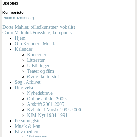
Bibliotek)
Komponister
Paula af Malmborg
Dorte Mahler, billedkunstner, vokalist
Carin Malmlöf-Forssling, komponist
Hjem
Om Kvinder i Musik
Kalender
Koncerter
Litteratur
Udstillinger
Teater og film
Øvrigt kulturstof
Søg i Arkivet
Udgivelser
Nyhedsbreve
Online artikler 2009-
Årskrift 2001-2005
Kvinder i Musik 1992-2000
KIM-Nyt 1984-1991
Personregister
Musik & køn
Bliv medlem