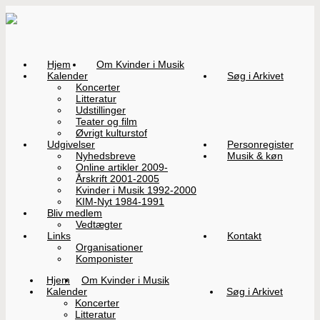
Hjem
Om Kvinder i Musik
Kalender
Søg i Arkivet
Koncerter
Litteratur
Udstillinger
Teater og film
Øvrigt kulturstof
Udgivelser
Personregister
Nyhedsbreve
Musik & køn
Online artikler 2009-
Årskrift 2001-2005
Kvinder i Musik 1992-2000
KIM-Nyt 1984-1991
Bliv medlem
Vedtægter
Links
Kontakt
Organisationer
Komponister
Hjem
Om Kvinder i Musik
Kalender
Søg i Arkivet
Koncerter
Litteratur