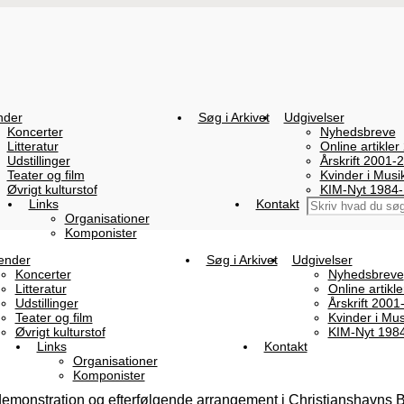
nder
Søg i Arkivet
Udgivelser
Koncerter
Nyhedsbreve
Litteratur
Online artikler
Udstillinger
Årskrift 2001-
Teater og film
Kvinder i Mus
Øvrigt kulturstof
KIM-Nyt 1984
Links
Kontakt
Organisationer
Komponister
ender
Søg i Arkivet
Udgivelser
Koncerter
Nyhedsbreve
Litteratur
Online artikl
Udstillinger
Årskrift 2001
Teater og film
Kvinder i Mu
Øvrigt kulturstof
KIM-Nyt 198
Links
Kontakt
Organisationer
Komponister
emonstration og efterfølgende arrangement i Christianshavns 