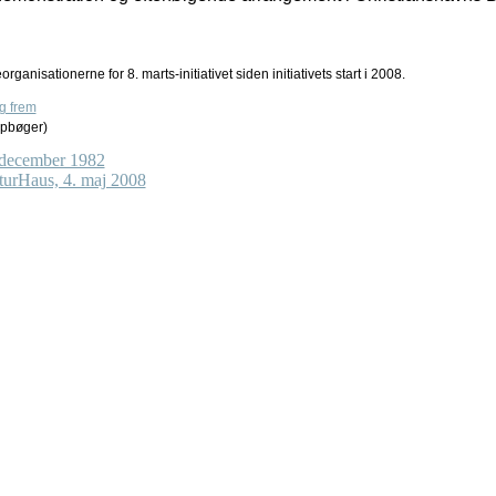
rganisationerne for 8. marts-initiativet siden initiativets start i 2008.
og frem
apbøger)
. december 1982
turHaus, 4. maj 2008