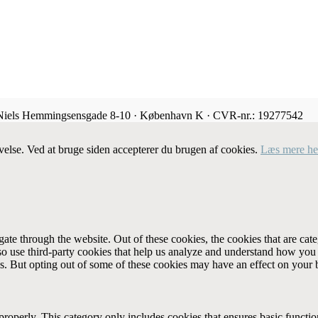
 Niels Hemmingsensgade 8-10 · København K · CVR-nr.: 19277542
velse. Ved at bruge siden accepterer du brugen af cookies.
Læs mere he
te through the website. Out of these cookies, the cookies that are cate
also use third-party cookies that help us analyze and understand how you
es. But opting out of some of these cookies may have an effect on your
properly. This category only includes cookies that ensures basic functio