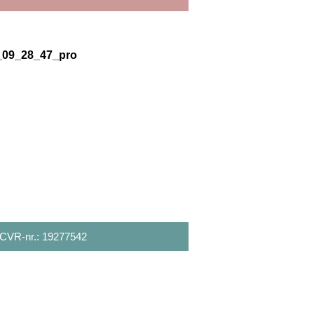
_09_28_47_pro
 CVR-nr.: 19277542