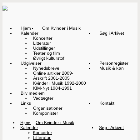
Hjem
Om Kvinder i Musik
Kalender
Søg i Arkivet
Koncerter
Litteratur
Udstillinger
Teater og film
Øvrigt kulturstof
Udgivelser
Personregister
Nyhedsbreve
Musik & køn
Online artikler 2009-
Årskrift 2001-2005
Kvinder i Musik 1992-2000
KIM-Nyt 1984-1991
Bliv medlem
Vedtægter
Links
Kontakt
Organisationer
Komponister
Hjem
Om Kvinder i Musik
Kalender
Søg i Arkivet
Koncerter
Litteratur