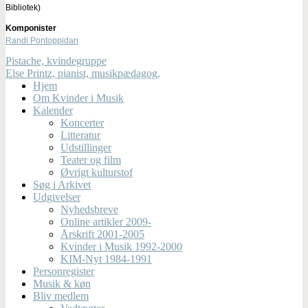
Bibliotek)
Komponister
Randi Pontoppidan
Pistache, kvindegruppe
Else Printz, pianist, musikpædagog,
Hjem
Om Kvinder i Musik
Kalender
Koncerter
Litteratur
Udstillinger
Teater og film
Øvrigt kulturstof
Søg i Arkivet
Udgivelser
Nyhedsbreve
Online artikler 2009-
Årskrift 2001-2005
Kvinder i Musik 1992-2000
KIM-Nyt 1984-1991
Personregister
Musik & køn
Bliv medlem