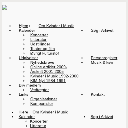
Hjem
Om Kvinder i Musik
Kalender
Søg i Arkivet
Koncerter
Litteratur
Udstillinger
Teater og film
Øvrigt kulturstof
Udgivelser
Personregister
Nyhedsbreve
Musik & køn
Online artikler 2009-
Årskrift 2001-2005
Kvinder i Musik 1992-2000
KIM-Nyt 1984-1991
Bliv medlem
Vedtægter
Links
Kontakt
Organisationer
Komponister
Hjem
Om Kvinder i Musik
Kalender
Søg i Arkivet
Koncerter
Litteratur