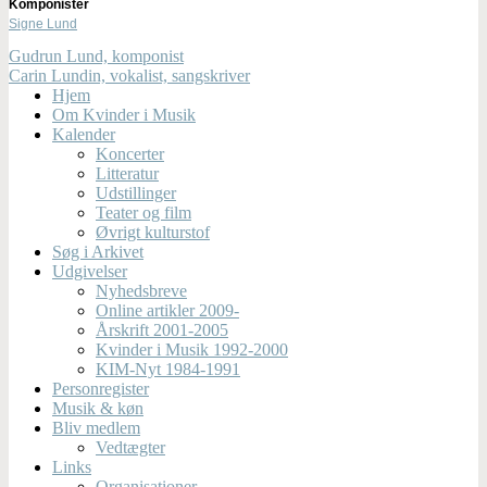
Komponister
Signe Lund
Gudrun Lund, komponist
Carin Lundin, vokalist, sangskriver
Hjem
Om Kvinder i Musik
Kalender
Koncerter
Litteratur
Udstillinger
Teater og film
Øvrigt kulturstof
Søg i Arkivet
Udgivelser
Nyhedsbreve
Online artikler 2009-
Årskrift 2001-2005
Kvinder i Musik 1992-2000
KIM-Nyt 1984-1991
Personregister
Musik & køn
Bliv medlem
Vedtægter
Links
Organisationer