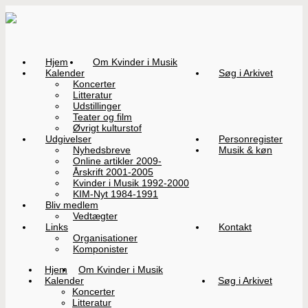
Hjem
Om Kvinder i Musik
Kalender
Søg i Arkivet
Koncerter
Litteratur
Udstillinger
Teater og film
Øvrigt kulturstof
Udgivelser
Personregister
Nyhedsbreve
Musik & køn
Online artikler 2009-
Årskrift 2001-2005
Kvinder i Musik 1992-2000
KIM-Nyt 1984-1991
Bliv medlem
Vedtægter
Links
Kontakt
Organisationer
Komponister
Hjem
Om Kvinder i Musik
Kalender
Søg i Arkivet
Koncerter
Litteratur