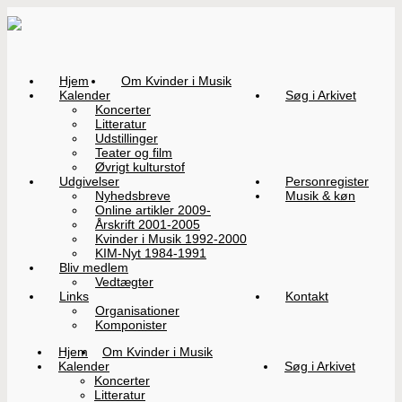
Hjem
Om Kvinder i Musik
Kalender
Søg i Arkivet
Koncerter
Litteratur
Udstillinger
Teater og film
Øvrigt kulturstof
Udgivelser
Personregister
Nyhedsbreve
Musik & køn
Online artikler 2009-
Årskrift 2001-2005
Kvinder i Musik 1992-2000
KIM-Nyt 1984-1991
Bliv medlem
Vedtægter
Links
Kontakt
Organisationer
Komponister
Hjem
Om Kvinder i Musik
Kalender
Søg i Arkivet
Koncerter
Litteratur