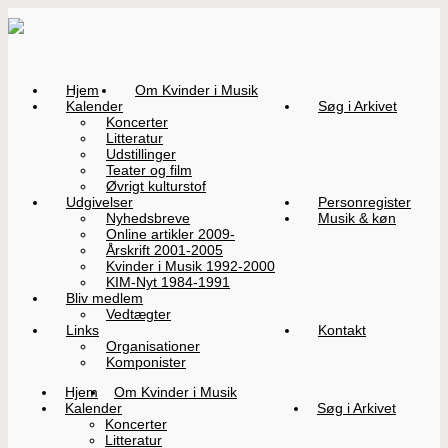
Hjem
Om Kvinder i Musik
Kalender
Søg i Arkivet
Koncerter
Litteratur
Udstillinger
Teater og film
Øvrigt kulturstof
Udgivelser
Personregister
Nyhedsbreve
Musik & køn
Online artikler 2009-
Årskrift 2001-2005
Kvinder i Musik 1992-2000
KIM-Nyt 1984-1991
Bliv medlem
Vedtægter
Links
Kontakt
Organisationer
Komponister
Hjem
Om Kvinder i Musik
Kalender
Søg i Arkivet
Koncerter
Litteratur