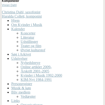
Komponister
Vivian Dahl
Christina Dahl, saxofonist
Haralda Collett, komponist
Hjem
Om Kvinder i Musik
Kalender
Koncerter
Litteratur
Udstillinger
Teater og film
Øvrigt kulturstof
Søg i Arkivet
Udgivelser
Nyhedsbreve
Online artikler 2009-
Årskrift 2001-2005
Kvinder i Musik 1992-2000
KIM-Nyt 1984-1991
Personregister
Musik & køn
Bliv medlem
Vedtægter
Links
Organisationer