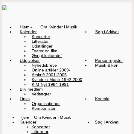
Hjem
Om Kvinder i Musik
Kalender
Søg i Arkivet
Koncerter
Litteratur
Udstillinger
Teater og film
Øvrigt kulturstof
Udgivelser
Personregister
Nyhedsbreve
Musik & køn
Online artikler 2009-
Årskrift 2001-2005
Kvinder i Musik 1992-2000
KIM-Nyt 1984-1991
Bliv medlem
Vedtægter
Links
Kontakt
Organisationer
Komponister
Hjem
Om Kvinder i Musik
Kalender
Søg i Arkivet
Koncerter
Litteratur