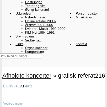
Udstillinger
Teater og film
Øvrigt kulturstof
Udgivelser
Personregister
Nyhedsbreve
Musik & køn
Online artikler 2009-
Årskrift 2001-2005
Kvinder i Musik 1992-2000
KIM-Nyt 1984-1991
Bliv medlem
Vedtægter
Links
Kontakt
Organisationer
Komponister
Afholdte koncerter
» grafisk-referat216
11/10/2016
Af
ditte
Previous Image