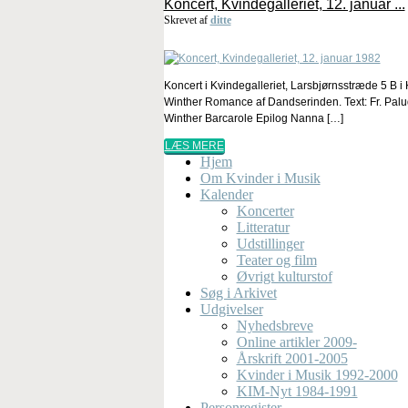
Koncert, Kvindegalleriet, 12. januar ...
Skrevet af
ditte
Koncert i Kvindegalleriet, Larsbjørnsstræde 5 B
Winther Romance af Dandserinden. Text: Fr. Palud
Winther Barcarole Epilog Nanna […]
LÆS MERE
Hjem
Om Kvinder i Musik
Kalender
Koncerter
Litteratur
Udstillinger
Teater og film
Øvrigt kulturstof
Søg i Arkivet
Udgivelser
Nyhedsbreve
Online artikler 2009-
Årskrift 2001-2005
Kvinder i Musik 1992-2000
KIM-Nyt 1984-1991
Personregister