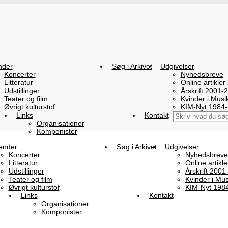
nder
Søg i Arkivet
Udgivelser
Koncerter
Nyhedsbreve
Litteratur
Online artikler
Udstillinger
Årskrift 2001-
Teater og film
Kvinder i Mus
Øvrigt kulturstof
KIM-Nyt 1984
Links
Kontakt
Organisationer
Komponister
ender
Søg i Arkivet
Udgivelser
Koncerter
Nyhedsbreve
Litteratur
Online artikl
Udstillinger
Årskrift 2001
Teater og film
Kvinder i Mu
Øvrigt kulturstof
KIM-Nyt 198
Links
Kontakt
Organisationer
Komponister