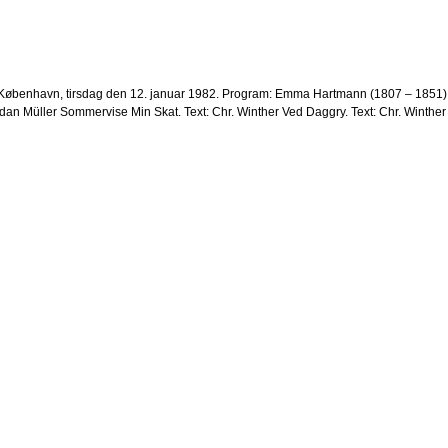
 i København, tirsdag den 12. januar 1982. Program: Emma Hartmann (1807 – 1851) 
an Müller Sommervise Min Skat. Text: Chr. Winther Ved Daggry. Text: Chr. Winther 