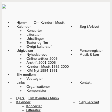
Hjem
Om Kvinder i Musik
Kalender
Søg i Arkivet
Koncerter
Litteratur
Udstillinger
Teater og film
Øvrigt kulturstof
Udgivelser
Personregister
Nyhedsbreve
Musik & køn
Online artikler 2009-
Årskrift 2001-2005
Kvinder i Musik 1992-2000
KIM-Nyt 1984-1991
Bliv medlem
Vedtægter
Links
Kontakt
Organisationer
Komponister
Hjem
Om Kvinder i Musik
Kalender
Søg i Arkivet
Koncerter
Litteratur