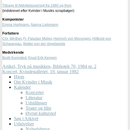
Tilbage til Aktivitetsoversigt fra 1980 og frem
(indskrevet efter Kvinder i Musiks scrapbøger)
Komponister
Emma Hartmann
,
Nanna Liebmann
Forfattere
Chr. Winther
,
Fr. Paludan Müller
,
Heinrich von Morungen
,
Hiltbold von
Schwangau
,
Walter von der Vogelweide
Medvirkende
Bodil Kongsted
,
Knud Erik Kengen
Artikel, Tryk på musikken, Bibliotek 70, 1984 nr. 2
Koncert, Kvindegalleriet, 19. januar 1982
Hjem
Om Kvinder i Musik
Kalender
Koncerter
Litteratur
Udstillinger
Teater og film
Øvrigt kulturstof
Søg i Arkivet
Udgivelser
Nyhedsbreve