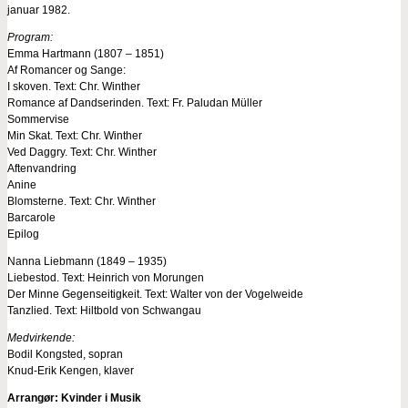
januar 1982.
Program:
Emma Hartmann (1807 – 1851)
Af Romancer og Sange:
I skoven. Text: Chr. Winther
Romance af Dandserinden. Text: Fr. Paludan Müller
Sommervise
Min Skat. Text: Chr. Winther
Ved Daggry. Text: Chr. Winther
Aftenvandring
Anine
Blomsterne. Text: Chr. Winther
Barcarole
Epilog
Nanna Liebmann (1849 – 1935)
Liebestod. Text: Heinrich von Morungen
Der Minne Gegenseitigkeit. Text: Walter von der Vogelweide
Tanzlied. Text: Hiltbold von Schwangau
Medvirkende:
Bodil Kongsted, sopran
Knud-Erik Kengen, klaver
Arrangør: Kvinder i Musik