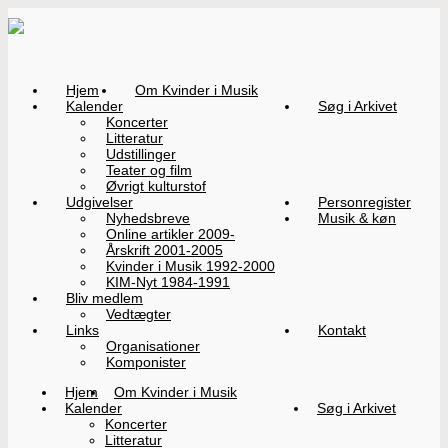
Hjem
Om Kvinder i Musik
Kalender
Søg i Arkivet
Koncerter
Litteratur
Udstillinger
Teater og film
Øvrigt kulturstof
Udgivelser
Personregister
Nyhedsbreve
Musik & køn
Online artikler 2009-
Årskrift 2001-2005
Kvinder i Musik 1992-2000
KIM-Nyt 1984-1991
Bliv medlem
Vedtægter
Links
Kontakt
Organisationer
Komponister
Hjem
Om Kvinder i Musik
Kalender
Søg i Arkivet
Koncerter
Litteratur